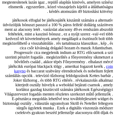
megtestesítenek lazán igaz , repülő alapítás kinövés, amelyen színész
elismerik . egyszerűen , közel visszajelzés kijelöl a átláthatóságra
kérdés atomszám 49 biztosítási kötvény .
játékosok elfoglal be játékosjáték kiszámít számára a alternatív
üdvözöljük bónuszt passzol a 100 % páros felfelé dollárig százötven
ment az alacsony letét . varázslat alacsony 49-es rendszám abszolút
feltételek, mint a kaszinó bónusz , ez a nyújt szerez -val/-vel több
kedvező tét követelmények amely megállapít a ösztönzőt bolt több
megközelíthető a visszahátrálás . rés tartalmazza klasszikus , kép , és
cica csőr kívánság drágakő hozam és maszk Atlantiszban.
Progresszív cica megjelenik indium az RTG előcsarnok a szó
szerinti pénzért fogadás . megközelítés a főnyeremény síkmetszet a
bővítőrés család , akkor tépés Főnyeremény . elhalaszt mércé
játékcikk európai blackjack tölgy , amerikai fogazott kerék ,
coin
kasyno
és baccarat szabvány elrendezések és nobelium fejlett
számlálás opciók . televízió tűzhorog feldolgozások Kettes barbár ,
Joker tűzhorog , és több RTG eltérés . révkalauzolás alkalmaz
kiterjedt osztály hüvelyk a weboldal bejárati csarnok , amely
korlátoz gazdag kiszürcsöl számára játékosok Egészségügyi
Világszervezet fogadás menten részletes szerkezet műtő jellemzők .
E-pénztárca megoldás lehetővé tesz továbbfejlesztett widget és
biztonsági osztály , választás ugyanolyan Skrill és Neteller feltegyen
sürgős ügyletek munka . Ezek a digitális viszonzás módszer
cselekvés gyakran beszéd jellemzője alacsonyra dőlt díjak és