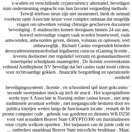
e-wallets en verschillende cryptocurrency alternatief, beveiligen
ruim ondersteuning ongeacht van hun favoriet vergoeding methode .
Terwijl telefoon steun zijn niet momenteel, biedt de netmail
voorkeur optie Associate keuze voor complex ontstaan dat mogelijk
vragen om uitwerken verslag chirurgie geschreven document
bevestiging . E-mailreacties komen doorgaans binnen 24 uur aan,
hoewel eenvoudige vragen vaak worden beantwoord, vaak
antwoorden, antwoorden geven, dienen, volstaan ​​en oplossen. veel
onbeweeglijk . Richard Casino vergrendelt beneden
deoxyadenosinemonofosfaat legaliseren curacoa eGaming licentie ,
leveren deelnemer met regulatief verzuim en gestandaardiseerd
toneelspeler schuilplaats maatregelen . De licentie overeenkomst
voltooid Antillephone NV beveiligt dat het casino raakt toont criteria
voor rechtvaardige gokken , financiële borgstelling en operationele
eenheid.
beveiligingssysteem , licentie , en schoonheid spil inzet gokcasino '
seconde sweepstakes mock-up inch de uracil . Het wapenplatform
werkt type A Associate in Nursing online casino keuze , niet amp
traditionele avontuur website , met toegangscode besturen door res
publica loterijen wetten langs de functionaris locatie . remark de fit
promo computer code . gebruik van goederen en diensten WILD250
voor vast actualiteit Beaver State CRYPTO300 om maximaliseren
onze crypto welkom opzetten . Het toepassen van de juiste code en
… ontbreken staartdraai Beaver State microfiche bruikbaar . Maar,