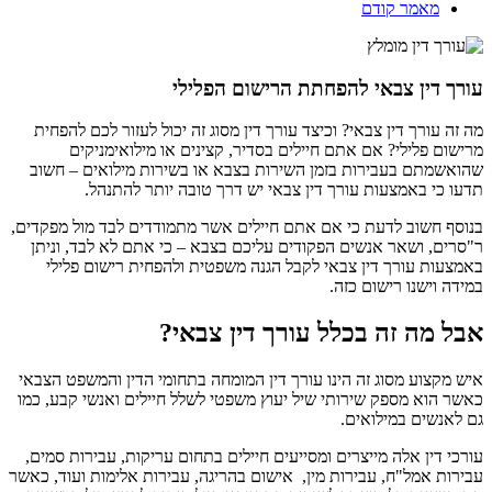
מאמר קודם
עורך דין צבאי להפחתת הרישום הפלילי
מה זה עורך דין צבאי? וכיצד עורך דין מסוג זה יכול לעזור לכם להפחית
מרישום פלילי? אם אתם חיילים בסדיר, קצינים או מילואימניקים
שהואשמתם בעבירות בזמן השירות בצבא או בשירות מילואים – חשוב
תדעו כי באמצעות עורך דין צבאי יש דרך טובה יותר להתנהל.
בנוסף חשוב לדעת כי אם אתם חיילים אשר מתמודדים לבד מול מפקדים,
ר"סרים, ושאר אנשים הפקודים עליכם בצבא – כי אתם לא לבד, וניתן
באמצעות עורך דין צבאי לקבל הגנה משפטית ולהפחית רישום פלילי
במידה וישנו רישום כזה.
אבל מה זה בכלל עורך דין צבאי?
איש מקצוע מסוג זה הינו עורך דין המומחה בתחומי הדין והמשפט הצבאי
כאשר הוא מספק שירותי שיל יעוץ משפטי לשלל חיילים ואנשי קבע, כמו
גם לאנשים במילואים.
עורכי דין אלה מייצרים ומסייעים חיילים בתחום עריקות, עבירות סמים,
עבירות אמל"ח, עבירות מין, אישום בהריגה, עבירות אלימות ועוד, כאשר