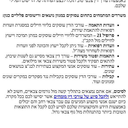
באמצעות עורך דין צבעי טוב תוכלו לבצע הפחתה של הרישום הפלילי
שלכם.
משרדים המתמחים בתחום עסוקים במגוון נושאים ורישומים פליליים כגון:
וועדות התאמה
– עורכי הדין עוסקים בליווי חיילים במסגרת וועדות
רפואיות להתאמת שירות.
פרופיל 21 –
המשרדים לליוויי חיילים עוסקים במתן תמיכה וייעוץ
לחיילים מול הקב"ן.
וועדות רפואיות
– עוד ניתן לקבל ייעוץ והכוונה לפני וועדות
רפואיות לשחרור מצה"ל.
התאמות ופטור משירות
– עורך דין צבאי מסייע גם לשנות שיבוץ,
להתאים תפקיד ולקבל פטור משירות צבאי או מילואים.
עתירות
– עוד עוסקים אנשי המקצוע בעתירות לבג"צ בנושאים
שונים.
קבילות
– עורכי הדין עוסקים בקבילות נגד מפקדים במקרים שונים
ומגוונים ועוד.
לסיכום
, אם אתם נמצאים בתהליך קשה מול גורמים צבאיים, חשוב לא
להתייאש
ולקבל סיוע של עורכי דין מומחים
אשר יסייעו לכם בכל מקרה.
כיום ישנם אנשי מקצוע המגיעים עם עבר צבאי רחב והם יכולים
באמצעות הידע והמקצועיות שלכם לסייע לכם לקבל את התוצאות
הטובות ביותר בהתנהלות מול גוף צבאי גדול.