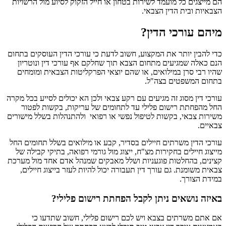
הם מייצגים כל מועמד לשירות בטחון או חייל הזקוק לסיוע מול הרשויות
הצבאיות ובית הדין הצבאי.
מיהם עורכי הדין?
כדי להבין יותר את המקצוע, חשוב לדעת כי עורכי הדין העוסקים בתחום
הנם כאלה שמגיעים מתחום הצבא תוך שחלקם אף עורכי דין ונוטריון
שהיו רבי סרן במילואים, או שהם יוצאי הפרקליטות הצבאית ומומחים
בתחום המשפטים בצה"ל.
עורכי דין מסוג זה מגיעים עם רקע צבאי ולכן הא יכולים לסייע בכל מקרה
החל מהפחתת רישום פלילי עד לתחומים של עריקות, בקשות לפטור
משירות צבאי, בקשות לטיפול נפשי או רפואי ולהתנהלות בשלל מישורים
צבאיים.
עורכי הדין משרתים חיילים בסדיר, קבע או מילואים בשלל תחומים החל
מייצוג חיילים בחקירות מצ"ח, ייצוג מול גורמי רפואה, בתיקי קבילה של
קצינים, בהחלטות פוגעניות ושלל מאבקים שמנהל אדם אחד מול מערכת
צבאית משומנת. גם עורך דין תעבורה יכול להיות לעזר בייצוג חיילים,
במידת הצורך.
באיזה נושאים ניתן לקבל הפחתת רישום פלילי?
אם אתם משרתים בצבא ויש לכם רישום פלילי, חשוב שתדעו כי