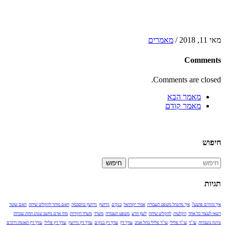
מאי 11, 2018
/
מאמרים
Comments
Comments are closed.
מאמר הבא
מאמר קודם
חיפוש
חיפוש
תגיות
איך מזהים פושע?
איך מתנהל משפט תעבורה
אמיר יקותיאל
בנקים
גירושין
גירושין בהסכמה
האם מותר להקליט שיחה
האם שוטר
רשאי לעצור כל אחד
הקלטות
להקליט שיחה
לשון הרע
משפט תעבורה
משרד
משרד חקירות
מתי אדם נחשב שנהג תחת שכרות
נהיגה בשכרות
עו"ד
עו"ד פלילי
עו"ד פלילי בתל אביב
עורך דין
עורך דין בנקים
עורך דין גירושין
עורך דין פלילי
עורך דין תאונות דרכים