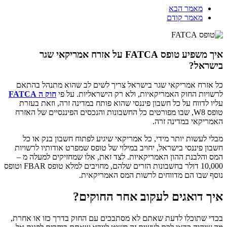
מאמר הבא
מאמר קודם
איך משפיע טופס FATCA על אזרח אמריקאי שגר
בישראל?
כל אזרח אמריקאי שגר בישראל צריך לשים לב שהוא מתנהל בהתאם
לרשויות החוק האמריקאיות, ולא רק הישראליות. על פי
חוק ה
FATCA
עליו לדווח על כל חשבון פיננסי שהוא פותח במדינה זרה, וזאת בעזרת
טופס W8, שבו מפורטים כל החשבונות והנכסים הפיננסיים של האזרח
האמריקאי במדינה זרה.
מבלי לעשות יותר מידי, כל אמריקאי שיגיע לפתוח חשבון בנק או כל
חשבון פיננסי בישראל, יחויב במילוי של טופס שמפרט אודותיו לרשויות
המס והלבנת ההון האמריקאיות. לצד זאת, אלו שמחזיקים למעלה מ –
10,000 דולר בחשבונות הזרים שלהם, מחויבים למלא טופס FBAR וטופס
נוסף שבו הם מדווחים לרשות המס האמריקאית.
איך דואגים לעקוב אחר החוקים?
בכדי שתוכלו לדעת שאתם לא מסתבכים עם החוק בדרך כזו או אחרת,