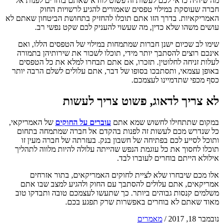
מה שיהיה כדאי לכם לעשות זה פשוט לוודא שאתם בוחרים לפנות אל
חברה שעוסקת במילוי טפסים שאמורים להגיע לרשויות החוק
האמריקאיות. בדרך הזו אתם תוכלו להחזיק בתחושת הביטחון שאתם לא
עושים משהו שלא כדין, מה שעשוי להעניק לכם שקט נפשי רב.
שימו לב שכיום ישנן חברות שמתמחות במילוי של הטפסים הללו, ואם
אינכם רוצים להסתבך יותר מידי, תוכלו לשכור את שירותיהן בתמורה
לעלות זניחה לחלוטין. תזכרו, אם אתם תבחרו למלא את כל הטפסים
באופן עצמאי, ותסתבכו בסופו של דבר, אתם עלולים לשלם הרבה יותר
כסף מכפי שתדמיינו לעצמכם.
לא צריך לדאוג, פשוט צריך לעשות
במקום שתתחילו לחשוש שמא אתם
עוברים על החוקים
של האמריקאי,
כל שנדרש מכם לעשות זה לפנות בהקדם אל חברה שמתמחה בתחום
ותוכל לסייע לכם בפתיחה של חשבון בנק. בעזרתה של חברה מעין זו
תוכלו לחסוך את כל עוגמת הנפש שהייתה עלולה להיות מלווה לתהליך
אילולא הייתם בוחרים לעוברו לבד.
אלו מכם שיבחרו שלא לציית לחוקים האמריקאים, בתור אזרחים
אמריקאים, אתם עלולים להסתבך עם החוק ולהגיע למצב שבו אתם
משלמים קנסות גבוהים ביותר. כך שתעשו לעצמכם טובה ותבדקו טוב
מאוד שאתם לא בוחרים באפשרות שרק תפגע בכם.
נובמבר 18, 2017
/
מאמרים