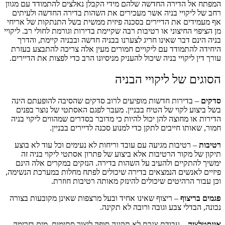
המפתח אל הדירה החדשה שלהם מידי הקבלן נאלצים להתמודד עם מגוון
רחב של ליקויי בניה אשר מעכירים את השהות בדירה החדשה ולעיתים
אף מעמידים את הדיירים בסכנה פיזית ממשית בשל התנתקות של אריחי
מן הציפוי החיצוני או רטיבות רבה שקיימת בדירות וגורמת לחולי רב. ליקויי
בניה הינם דבר שאינו חריג לצערנו בבניה חדשה ובבניה קיימת, והדרך
היחידה להתמודד עם ליקויים חמורים מעין אלה צריכה להתבצע בעזרת
עורך דין ליקויי בניה שיכול להעניק מניסיונו הרב כדי לפצות את הדיירים.
הסוגים של ליקויי הבניה
סדקים
– בדירות חדשות מופיעים לרוב סדקים שהסיבה להופעתם הינה
בשל ביצוע לקוי של הטיח בבניין. מעבר לפגם האסתטי של נוצר בפנים
הדירות או מחוצה להן יכול להיות כי מדובר בסדרים שמהווים ליקוי בניה
חמור, שאותו חייבים לתקן כדי למנוע סכנה לדיירים בבניין.
רטיבות
– רטיבות מגיעה עם עובד וריחות לא נעימים וכל עוד לא בוצע
תיקון של מקור הרטיבות אלא ביצוע של פתרון אסתטי ליקוי בניה זה
ימשיך להתקיים ולהעיב על השהות בדירה. הנזקים במקרים אלה הינם
פיזיים לאנשים הנמצאים בדירה שיכולים לפתח מחלות במערכת הנשימה,
וכן עבור הרהיטים שיכולים להינזק מאותה רטיבות חוזרת.
פגמים בריצוף
– ריצוף שאינו אחיד ובעל מרצפות שאינן מקובעות בצורה
נכונה, הבדלי צבע וגובה ורובה לא תקינה.
אינסטלציה
– עבודת צנרת לא תקינה סופה ליצור סתימות, מים בזרימה