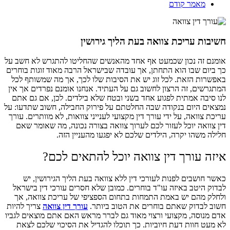
מאמר קודם
חשיבות עריכת צוואה בעת הליך גירושין
אומנם זה נכון שכמעט אף אחד מהאנשים שהחליטו להתגרש לא חשב על
כך ביום שבו הוא התחתן, אך עובדה שבישראל הרבה מאוד זוגות בוחרים
באפשרות הזאת. לכל זוג יש את הסיבות שלו לכך, אך מה שמשותף לכל
המתגרשים, זה הרצון לחשוב גם על העתיד. אנחנו אומנם נפרדים אך אין
לנו סיבה אמתית לפגוע אחד בשני ובטח שלא בילדים. לכן, אם גם אתם
נמצאים היום בנקודה שבה החלטתם על פירוק החבילה, חשוב שתדעו: על
עריכת צוואה, על ידי עורך דין מקצועי לענייני צוואות, לא מוותרים. עורך
דין צוואה יוכל לעזור לכם לערוך צוואה בצורה נכונה, מה שאומר שאם
חלילה משהו יקרה, הילדים שלכם לא יפגעו מהעניין הזה.
איזה עורך דין צוואה יוכל להתאים לכם?
כאשר חושבים לפנות לעורכי דין ללא צוואה בעת הליך הגירושין, יש
לבדוק היטב באיזה עו"ד בוחרים. כמובן שלא חסרים עורכי דין בישראל
ולחלק מהם יש באמת התמחות בתחום הספציפי של עריכת צוואה, אך
חשוב לבדוק שאתם בוחרים את הטוב ביותר.
עורך דין צוואה
צריך להיות
אדם מנוסה, מקצועי ורצוי מאוד גם לברר מראש האם אתם מוצאים לגביו
לא מעט חוות דעת חיוביות. כך תוכלו להגדיל את הסיכוי שלכם לצאת