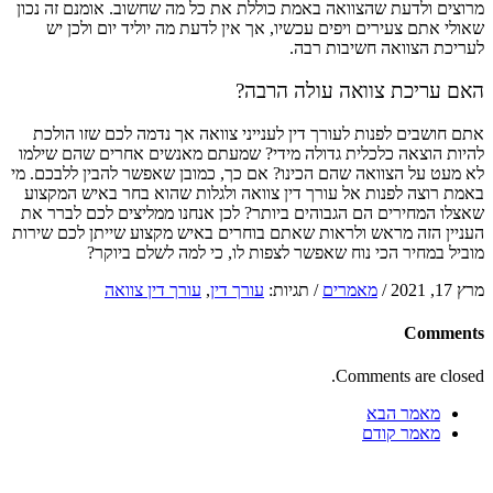
מרוצים ולדעת שהצוואה באמת כוללת את כל מה שחשוב. אומנם זה נכון
שאולי אתם צעירים ויפים עכשיו, אך אין לדעת מה יוליד יום ולכן יש
לעריכת הצוואה חשיבות רבה.
האם עריכת צוואה עולה הרבה?
אתם חושבים לפנות לעורך דין לענייני צוואה אך נדמה לכם שזו הולכת
להיות הוצאה כלכלית גדולה מידי? שמעתם מאנשים אחרים שהם שילמו
לא מעט על הצוואה שהם הכינו? אם כך, כמובן שאפשר להבין ללבכם. מי
באמת רוצה לפנות אל עורך דין צוואה ולגלות שהוא בחר באיש המקצוע
שאצלו המחירים הם הגבוהים ביותר? לכן אנחנו ממליצים לכם לברר את
העניין הזה מראש ולראות שאתם בוחרים באיש מקצוע שייתן לכם שירות
מוביל במחיר הכי נוח שאפשר לצפות לו, כי למה לשלם ביוקר?
מרץ 17, 2021
/
מאמרים
/
תגיות:
עורך דין
,
עורך דין צוואה
Comments
Comments are closed.
מאמר הבא
מאמר קודם