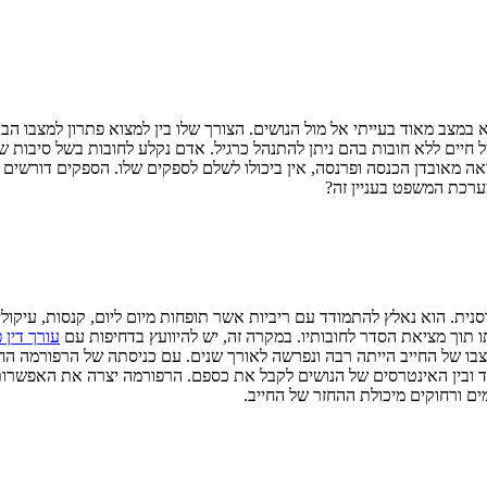
במצב מאוד בעייתי אל מול הנושים. הצורך שלו בין למצוא פתרון למצבו הבעי
יים ללא חובות בהם ניתן להתנהל כרגיל. אדם נקלע לחובות בשל סיבות שונ
צאה מאובדן הכנסה ופרנסה, אין ביכולו לשלם לספקים שלו. הספקים דורשי
מערכת המשפט בעניין זה?
ית. הוא נאלץ להתמודד עם ריביות אשר תופחות מיום ליום, קנסות, עיקולים
ו תוך מציאת הסדר לחובותיו. במקרה זה, יש להיוועץ בדחיפות עם
עורך דין 
צבו של החייב הייתה רבה ונפרשה לאורך שנים. עם כניסתה של הרפורמה הח
ת בכבוד ובין האינטרסים של הנושים לקבל את כספם. הרפורמה יצרה את האפש
ים ורחוקים מיכולת ההחזר של החייב.