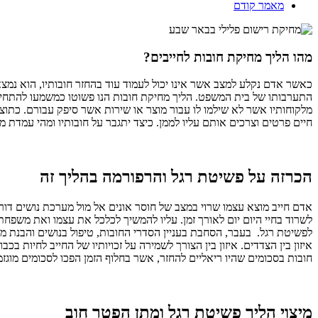
מאמר קודם
מהו הליך מחיקת חובות לחייבים?
כאשר אדם נקלע למצב אשר אינו יכול לעמוד עוד בהחזר חובותיו, הוא נמצא 
התערבותו של בית המשפט. הליך מחיקת חובות הנו פשוטו כמשמעו להתחיל ח
מלקוחותיו אשר לא שילמו לו עבור מוצר או שירות אשר סיפק עבורם. כתו
חיים פרטים וצרכים אותם עליו לממן. כיצד יתגבר על חובותיו ומהי עמדת 
הכרזה על פשיטת רגל והרפורמה בהליך זה
אדם חייב מוצא עצמו שרוי במצב של חוסר אונים אל מול מערכת נושים דורסנ
לשרוד בחיי היום יום לאורך זמן. עליו להמשיך לכלכל את עצמו ואת משפחת
לפשיטת רגל. בעבר, הסחבת בעניין הסדרי החובות, טיפול בנושים והבנת מ
איזון בין הצדדים. איזון בין הצורך לשמירה על זכויותיו של החייב לחיו
חובות בסכומים שהיו ריאליים להחזר, אשר בחלוף הזמן הפכו לסכומים מוגזמ
מיצוי הליך פשיטת רגל ומתן הפטר חוב