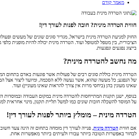
מאמר קודם
חווית הטרדה מינית? חובה לפנות לעורך דין!
החוק למניעת הטרדה מינית בישראל, מגדיר סוגים שונים של מעשים ופעו
הציבורית, בין מטפל למטופל ועוד. הטרדה מינית יכולה להיות מופנית כלפי
בייצוג נפגעים ונפגעות.
מה נחשב להטרדה מינית?
הטרדה מינית כוללת סוגים רבים של פעולות אשר פוגעות באדם בתחום המיני,
של הנפגע; כל מעשה שהוא, אשר נעשה ללא הסכמה, ומיועד ליצור אצל המבצע
שאינו מעונין בהן (ביחסי מרות אין צורך להראות שאינו מעוניין) ועוד.
בנוסף, ישנן תקנות המתייחסות להטרדה מינית במקום העבודה ובמוסדות ה
על המוסד להשכלה חובות שונים כמו למשל תליית תקנון, מינוי אחראית למנ
הטרדה מינית – מומלץ ביותר לפנות לעורך דין!
אם חווית
הטרדה מינית
, פנייה לעורך דין מומחה בתחום זה הינה צעד חשוב
לבחור באפשרות הטובה ביותר עבורו ולעיתים ביותר מאפשרות אחת.